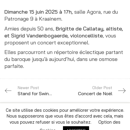
Dimanche 15 juin 2025 à 17h,
salle Agora, rue du
Patronage 9 à Kraainem.
Amies depuis 50 ans,
Brigitte de Callatay, altiste,
et Sigrid Vandenbogaerde, violoncelliste
, vous
proposent un concert exceptionnel.
Elles parcourront un répertoire éclectique partant
du baroque jusqu’à aujourd’hui, dans une osmose
parfaite.
Newer Post
Older Post
Stand for Swing & Guests
Concert de Noël
Ce site utilise des cookies pour améliorer votre expérience.
Nous supposerons que vous êtes d’accord avec cela, mais
© Copyright 2026 · Tous droits réservés · Site par
vous pouvez refuser si vous le souhaitez.
Option des
Altitude Creative Agency