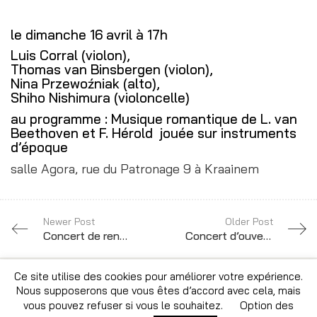
le dimanche 16 avril à 17h
Luis Corral (violon),
Thomas van Binsbergen (violon),
Nina Przewoźniak (alto),
Shiho Nishimura (violoncelle)
au programme : Musique romantique de L. van
Beethoven et F. Hérold jouée sur instruments
d’époque
salle Agora, rue du Patronage 9 à Kraainem
Newer Post
Older Post
Concert de rentée
Concert d’ouverture du 10e César Franck International Piano Competition
Ce site utilise des cookies pour améliorer votre expérience.
Nous supposerons que vous êtes d’accord avec cela, mais
© Copyright 2026 · Tous droits réservés · Site par
vous pouvez refuser si vous le souhaitez.
Option des
Altitude Creative Agency